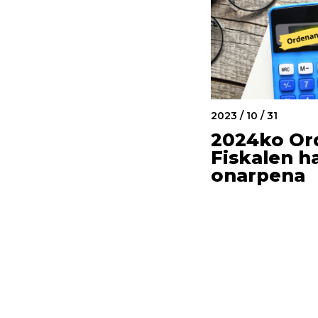
2023 / 10 / 31
2024ko Or
Fiskalen h
onarpena