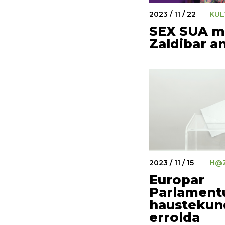
2023 / 11 / 22
KUL
SEX SUA m
Zaldibar a
2023 / 11 / 15
H@Z
Europar
Parlament
haustekun
errolda