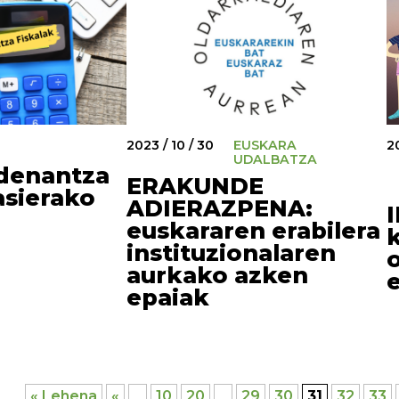
2023 / 10 / 30
EUSKARA
20
UDALBATZA
denantza
ERAKUNDE
asierako
ADIERAZPENA:
euskararen erabilera
instituzionalaren
aurkako azken
epaiak
« Lehena
«
...
10
20
...
29
30
31
32
33