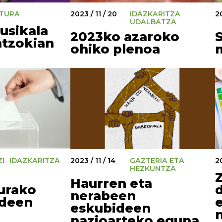
TURA
20
2023 / 11 / 20
IDAZKARITZA
UDALBATZA
usikala
2023ko azaroko
ntzokian
ohiko plenoa
I
IDAZKARITZA
2023 / 11 / 14
GAZTERIA ETA
20
HEZKUNTZA
Haurren eta
urako
nerabeen
deen
eskubideen
nazioarteko eguna