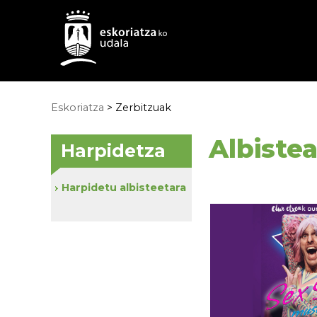
Eskoriatza
>
Zerbitzuak
Albiste
Harpidetza
Harpidetu albisteetara