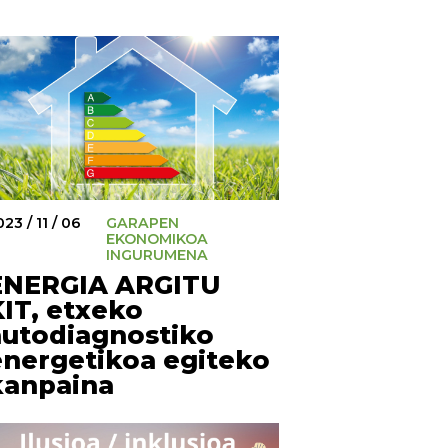
23 / 11 / 06
GARAPEN
EKONOMIKOA
INGURUMENA
ENERGIA ARGITU
KIT, etxeko
autodiagnostiko
energetikoa egiteko
kanpaina