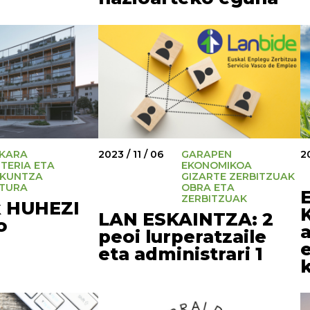
KARA
2023 / 11 / 06
GARAPEN
20
TERIA ETA
EKONOMIKOA
KUNTZA
GIZARTE ZERBITZUAK
TURA
OBRA ETA
ZERBITZUAK
k HUHEZI
LAN ESKAINTZA: 2
o
peoi lurperatzaile
eta administrari 1