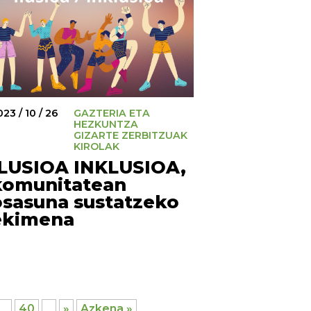
23 / 10 / 26
GAZTERIA ETA
HEZKUNTZA
GIZARTE ZERBITZUAK
KIROLAK
ILUSIOA INKLUSIOA,
komunitatean
osasuna sustatzeko
ekimena
...
40
...
»
Azkena »