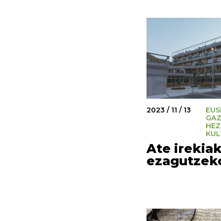
2023 / 11 / 13
EUS
GAZ
HEZ
KUL
Ate irekia
ezagutzek