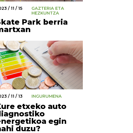
23 / 11 / 15
GAZTERIA ETA
HEZKUNTZA
Skate Park berria
martxan
23 / 11 / 13
INGURUMENA
Zure etxeko auto
diagnostiko
energetikoa egin
nahi duzu?