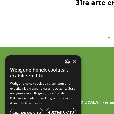
31ra arte e
« 
×
Webgune honek cookieak
BASQUE
erabiltzen ditu
SPANISH
Webgune honek cookieak erabiltzen ditu
erabiltzaileen esperientzia hobetzeko. Gure
webgunea erabiliz gero, gure Cookie
Politikaren arabera cookie guztiak onartzen
ESKORIATZAKO UDALA
Fernan
dituzu.
Gehiago irakurri
GUZTIAK UKATU
GUZTIAK ONARTU