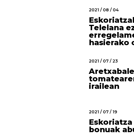
2021 / 08 / 04
Eskoriatza
Telelana e
erregelam
hasierako
2021 / 07 / 23
Aretxabal
tomateare
irailean
2021 / 07 / 19
Eskoriatza 
bonuak ab