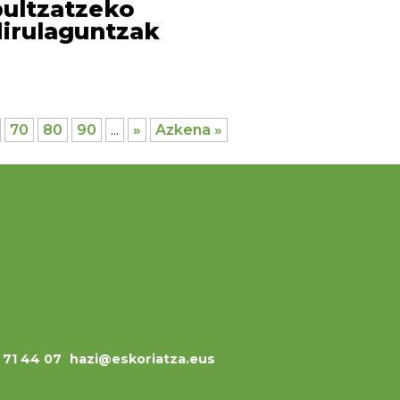
bultzatzeko
dirulaguntzak
70
80
90
...
»
Azkena »
3 71 44 07
hazi@eskoriatza.eus