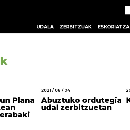
UDALA
ZERBITZUAK
ESKORIATZA
ak
2021 / 08 / 04
2
sun Plana
Abuztuko ordutegia
tean
udal zerbitzuetan
erabaki