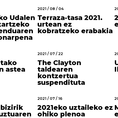
2021 / 08 / 04
20
ko Udalen
Terraza-tasa 2021.
2
zartzeko
urtean ez
enduaren
kobratzeko erabakia
 onarpena
2021 / 07 / 22
20
etako
The Clayton
n astea
taldearen
kontzertua
suspendituta
2021 / 07 / 16
20
bizirik
2021eko uztaileko ez
uztuaren
ohiko plenoa