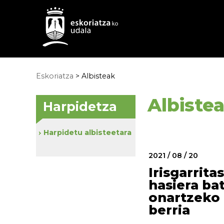
Eskoriatza
>
Albisteak
Albiste
Harpidetza
Harpidetu albisteetara
2021 / 08 / 20
Irisgarrita
hasiera ba
onartzeko 
berria