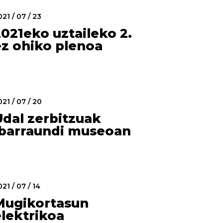
21 / 07 / 23
021eko uztaileko 2.
ez ohiko plenoa
21 / 07 / 20
Udal zerbitzuak
Ibarraundi museoan
21 / 07 / 14
Mugikortasun
elektrikoa