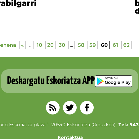
rabilgarri
Lehena
«
...
10
20
30
...
58
59
60
61
62
...
Deskargatu Eskoriatza APP
do Eskoriatza plaza 1
20540 Eskoriatza (Gipuzkoa)
Tel.: 94
Kontaktua