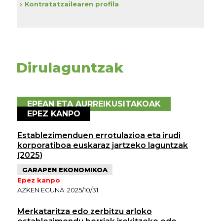
Kontratatzailearen profila
Dirulaguntzak
EPEAN ETA AURREIKUSITAKOAK
EPEZ KANPO
Establezimenduen errotulazioa eta irudi
korporatiboa euskaraz jartzeko laguntzak
(2025)
GARAPEN EKONOMIKOA
Epez kanpo
AZKEN EGUNA: 2025/10/31
Merkataritza edo zerbitzu arloko