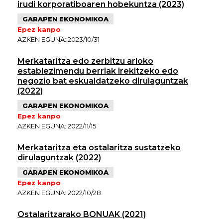
irudi korporatiboaren hobekuntza (2023)
GARAPEN EKONOMIKOA
Epez kanpo
AZKEN EGUNA: 2023/10/31
Merkataritza edo zerbitzu arloko
establezimendu berriak irekitzeko edo
negozio bat eskualdatzeko dirulaguntzak
(2022)
GARAPEN EKONOMIKOA
Epez kanpo
AZKEN EGUNA: 2022/11/15
Merkataritza eta ostalaritza sustatzeko
dirulaguntzak (2022)
GARAPEN EKONOMIKOA
Epez kanpo
AZKEN EGUNA: 2022/10/28
Ostalaritzarako BONUAK (2021)