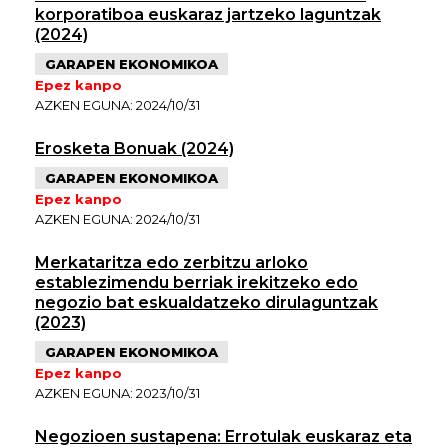
korporatiboa euskaraz jartzeko laguntzak
(2024)
GARAPEN EKONOMIKOA
Epez kanpo
AZKEN EGUNA: 2024/10/31
Erosketa Bonuak (2024)
GARAPEN EKONOMIKOA
Epez kanpo
AZKEN EGUNA: 2024/10/31
Merkataritza edo zerbitzu arloko
establezimendu berriak irekitzeko edo
negozio bat eskualdatzeko dirulaguntzak
(2023)
GARAPEN EKONOMIKOA
Epez kanpo
AZKEN EGUNA: 2023/10/31
Negozioen sustapena: Errotulak euskaraz eta