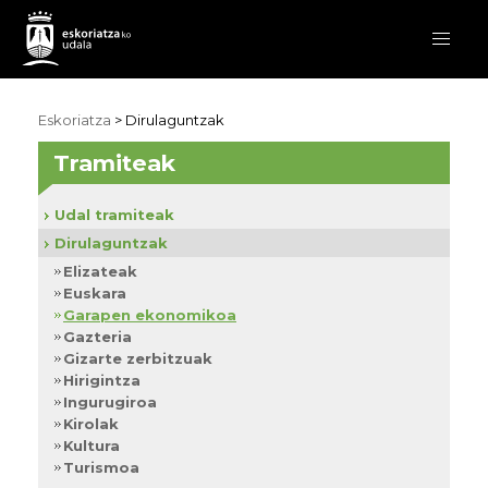
Eskoriatza
>
Dirulaguntzak
Tramiteak
Udal tramiteak
Dirulaguntzak
Elizateak
Euskara
Garapen ekonomikoa
Gazteria
Gizarte zerbitzuak
Hirigintza
Ingurugiroa
Kirolak
Kultura
Turismoa