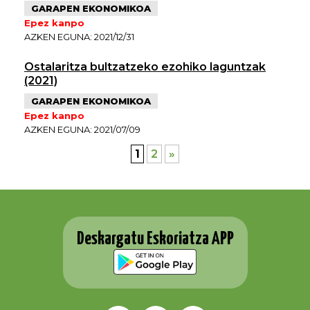
GARAPEN EKONOMIKOA
Epez kanpo
AZKEN EGUNA: 2021/12/31
Ostalaritza bultzatzeko ezohiko laguntzak
(2021)
GARAPEN EKONOMIKOA
Epez kanpo
AZKEN EGUNA: 2021/07/09
1
2
»
Deskargatu Eskoriatza APP