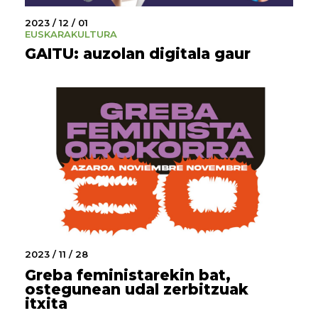
2023 / 12 / 01
EUSKARA
KULTURA
GAITU: auzolan digitala gaur
2023 / 11 / 28
Greba feministarekin bat,
ostegunean udal zerbitzuak
itxita