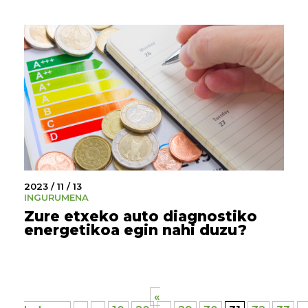
2023 / 11 / 13
INGURUMENA
Zure etxeko auto diagnostiko
energetikoa egin nahi duzu?
«