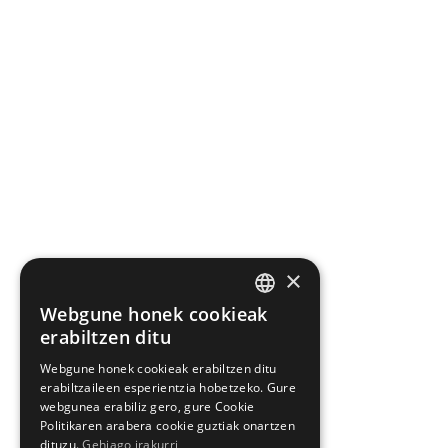
×
Webgune honek cookieak
BASQUE
erabiltzen ditu
SPANISH
Webgune honek cookieak erabiltzen ditu
erabiltzaileen esperientzia hobetzeko. Gure
webgunea erabiliz gero, gure Cookie
Politikaren arabera cookie guztiak onartzen
dituzu.
Gehiago irakurri