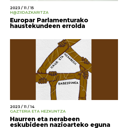
2023 / 11 / 15
H@ZI
IDAZKARITZA
Europar Parlamenturako
haustekundeen errolda
2023 / 11 / 14
GAZTERIA ETA HEZKUNTZA
Haurren eta nerabeen
eskubideen nazioarteko eguna