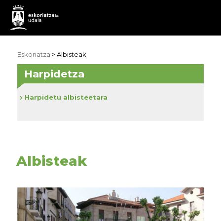
Eskoriatza
>
Albisteak
Harpidetza
Harpidetu albisteetara
Albisteak