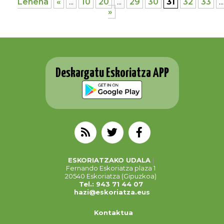
Lehena
«
...
10
20
...
29
30
31
32
33
...
»
Deskargatu Eskoriatza APP
ESKORIATZAKO UDALA
Fernando Eskoriatza plaza 1
20540 Eskoriatza (Gipuzkoa)
Tel.: 943 71 44 07
hazi@eskoriatza.eus
Kontaktua