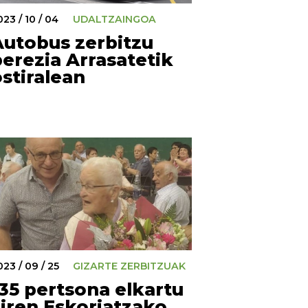
023 / 10 / 04
UDALTZAINGOA
Autobus zerbitzu
erezia Arrasatetik
stiralean
023 / 09 / 25
GIZARTE ZERBITZUAK
135 pertsona elkartu
ziren Eskoriatzako