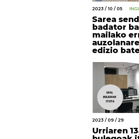
2023 / 10 / 05
ING
Sarea send
badator ba
mailako er
auzolanaren
edizio bat
2023 / 09 / 29
Urriaren 1
bulegoak i