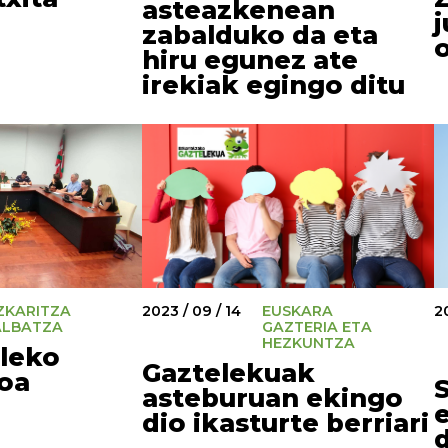
asteazkenean
j
zabalduko da eta
hiru egunez ate
irekiak egingo ditu
ZKARITZA
2023 / 09 / 14
EUSKARA
20
ALBATZA
GAZTERIA ETA
HEZKUNTZA
ileko
Gaztelekuak
oa
asteburuan ekingo
dio ikasturte berriari
d