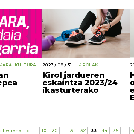
2023 / 08 / 31
KIROLAK
2
KARA
KULTURA
Kirol jardueren
an
eskaintza 2023/24
epea
ikasturterako
« Lehena
«
...
10
20
...
31
32
33
34
35
...