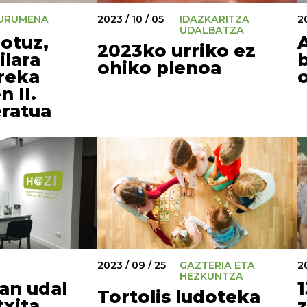
URUMENA
2023 / 10 / 05
IDAZKARITZA
2
UDALBATZA
otuz,
2023ko urriko ez
ilara
b
ohiko plenoa
reka
o
 II.
eratua
2023 / 09 / 25
GAZTERIA ETA
2
HEZKUNTZA
3an udal
Tortolis ludoteka
txita