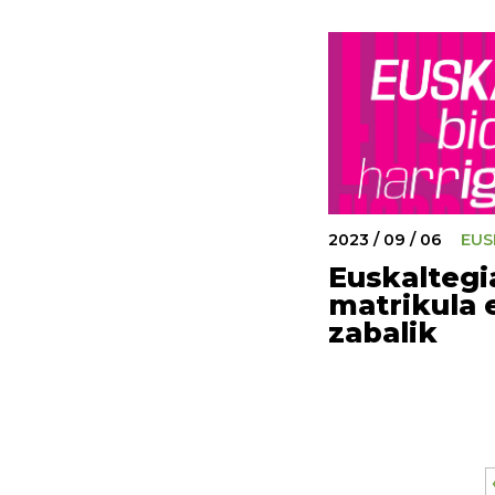
2023 / 09 / 06
EUS
Euskaltegi
matrikula 
zabalik