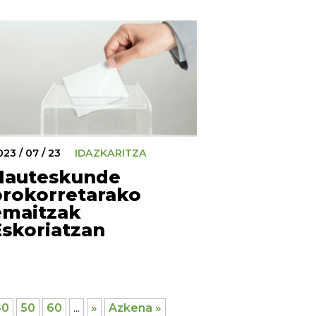
023 / 07 / 23
IDAZKARITZA
Hauteskunde
orokorretarako
emaitzak
Eskoriatzan
40
50
60
...
»
Azkena »