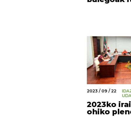
2023 / 09 / 22
IDA
UD
2023ko ira
ohiko plen