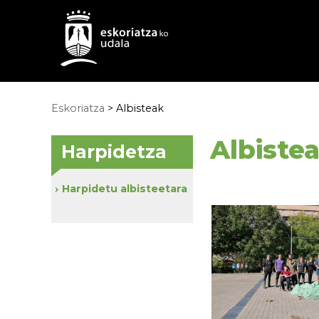
Eskoriatza
>
Albisteak
Albiste
Harpidetza
Harpidetu albisteetara