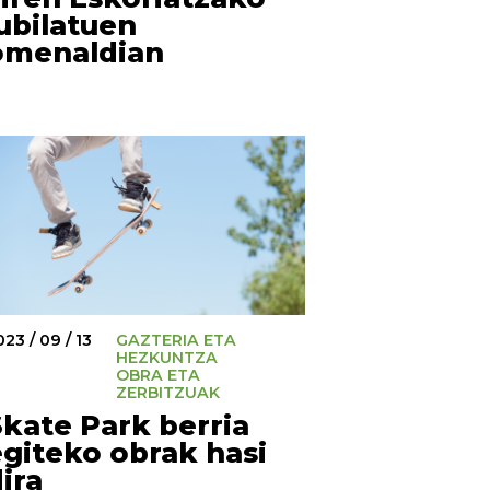
ubilatuen
omenaldian
23 / 09 / 13
GAZTERIA ETA
HEZKUNTZA
OBRA ETA
ZERBITZUAK
Skate Park berria
egiteko obrak hasi
ira